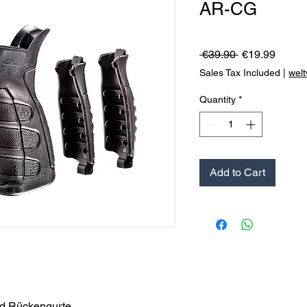
AR-CG
Regular
Sale
 €39.90 
€19.99
Price
Price
Sales Tax Included
|
welt
Quantity
*
Add to Cart
und Rückengurte