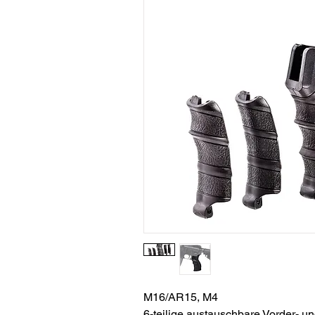
M16/AR15, M4
6-teilige austauschbare Vorder- 