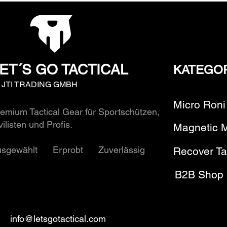
ET´S GO TACTICAL
KATEGO
y JTI TRADING GMBH
Micro Roni
emium Tactical Gear für Sportschützen,
vilisten und Profis.
Magnetic 
usgewählt Erprobt Zuverlässig
Recover Ta
B2B Shop
info@letsgotactical.com