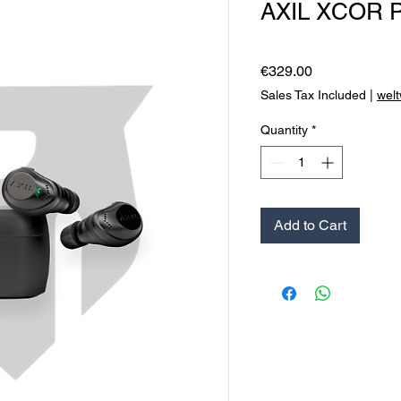
AXIL XCOR P
Price
€329.00
Sales Tax Included
|
welt
Quantity
*
Add to Cart