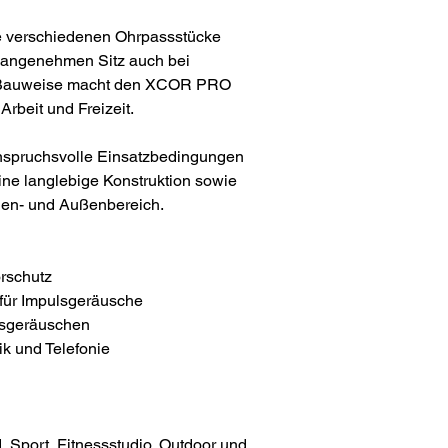
e verschiedenen Ohrpassstücke
 angenehmen Sitz auch bei
te Bauweise macht den XCOR PRO
Arbeit und Freizeit.
spruchsvolle Einsatzbedingungen
ine langlebige Konstruktion sowie
nnen- und Außenbereich.
örschutz
für Impulsgeräusche
sgeräuschen
k und Telefonie
 Sport, Fitnessstudio, Outdoor und