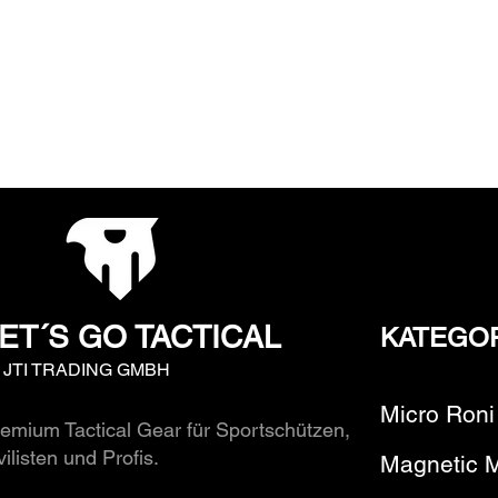
ET´S GO TACTICAL
KATEGO
y JTI TRADING GMBH
Micro Roni
emium Tactical Gear für Sportschützen,
vilisten und Profis.
Magnetic 