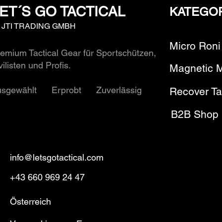
ET´S GO TACTICAL
KATEGO
y JTI TRADING GMBH
Micro Roni
emium Tactical Gear für Sportschützen,
vilisten und Profis.
Magnetic 
usgewählt Erprobt Zuverlässig
Recover Ta
B2B Shop
info@letsgotactical.com
+43 660 969 24 47
Österreich