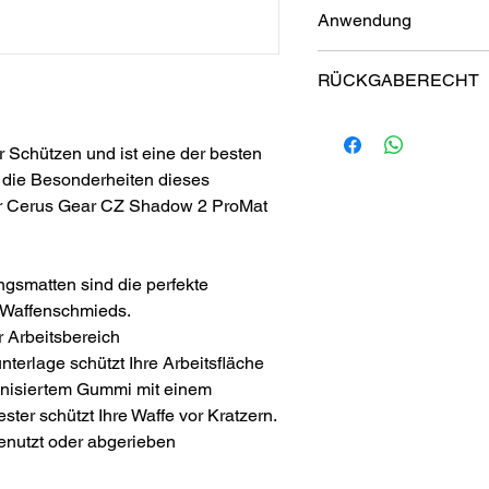
Anwendung
Aufbewahren Ihres ProM
RÜCKGABERECHT
Aufrollbar für eine einf
Aufbewahrung. Rollmatte,
Garantie
Passt problemlos in Ihr
ProMats wurden von Schü
 Schützen und ist eine der besten
andere Aufbewahrungsor
Wir hoffen, dass Ihnen 
e die Besonderheiten dieses
wie uns, aber wenn Sie 
Reinigung Ihres ProMat
ner Cerus Gear CZ Shadow 2 ProMat
vollständig zufrieden sin
Empfohlen: Handwäsche
einfach innerhalb von 6
abspülen, mildes Spülmit
Sie erhalten eine volle 
rühren und aufschäumen
(abzüglich Versandkosten
ngsmatten sind die perfekte
aneinander reiben, mit
finden Sie in unseren Rü
 Waffenschmieds.
an der Luft trocknen.
r Arbeitsbereich
nterlage schützt Ihre Arbeitsfläche
kanisiertem Gummi mit einem
er schützt Ihre Waffe vor Kratzern.
enutzt oder abgerieben