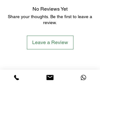
No Reviews Yet
Share your thoughts. Be the first to leave a
review.
Leave a Review
LETS´GO TACTICAL
by JTI TRADING GMBH
Premium Tactical Gear für Sportschützen,
Zivilisten und Profis.