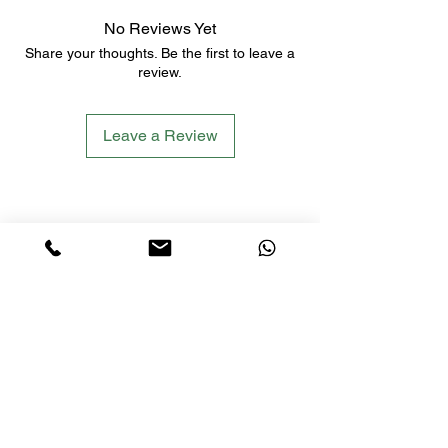
No Reviews Yet
Share your thoughts. Be the first to leave a
review.
Leave a Review
LETS´GO TACTICAL
by JTI TRADING GMBH
Premium Tactical Gear für Sportschützen,
Zivilisten und Profis.