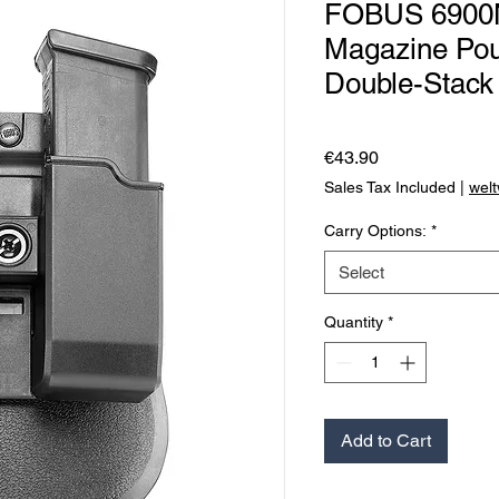
FOBUS 6900N
Magazine Pou
Double-Stac
Price
€43.90
Sales Tax Included
|
welt
Carry Options:
*
Select
Quantity
*
Add to Cart