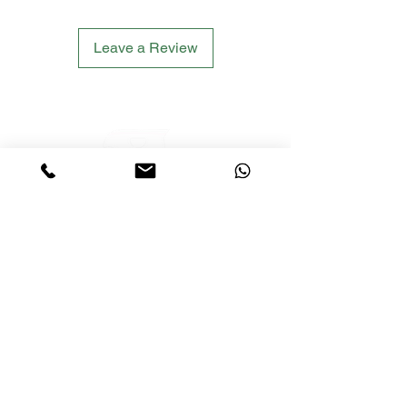
Leave a Review
LETS´GO TACTICAL
by JTI TRADING GMBH
Premium Tactical Gear für Sportschützen,
Zivilisten und Profis.
info@letsgotactical.com
+43 660 969 24 47