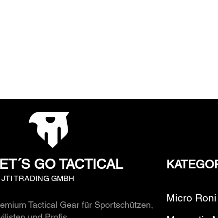
ET´S GO TACTICAL
KATEGO
y JTI TRADING GMBH
Micro Roni
emium Tactical Gear für Sportschützen,
vilisten und Profis.