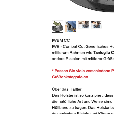
IWBM CC
IWB - Combat Cut Generisches Hol
mittlerem Rahmen wie
Tanfoglio 
andere Pistolen mit mittlerer Größ
* Passen Sie viele verschiedene Pi
Größenkategorie an
Über das Halfter:
Das Holster ist so konzipiert, dass
die natürliche Art und Weise simul
Hüftband zu tragen. Das Holster b
der zwischen Pistole und Körper puf