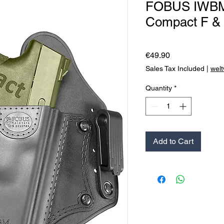
FOBUS IWBM 
Compact F &
Price
€49.90
Sales Tax Included
|
welt
Quantity
*
Add to Cart