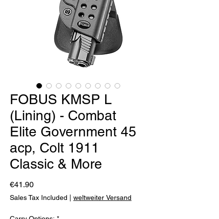
FOBUS KMSP L
(Lining) - Combat
Elite Government 45
acp, Colt 1911
Classic & More
Price
€41.90
Sales Tax Included
|
weltweiter Versand
Carry Options:
*