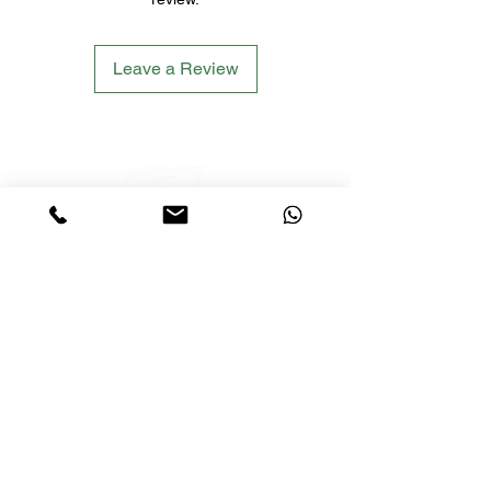
Leave a Review
LETS´GO TACTICAL
by JTI TRADING GMBH
Premium Tactical Gear für Sportschützen,
Zivilisten und Profis.
info@letsgotactical.com
+43 660 969 24 47