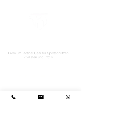
LETS´GO TACTICAL
by JTI TRADING GMBH
Premium Tactical Gear für Sportschützen,
Zivilisten und Profis.
info@letsgotactical.com
+43 660 969 24 47
Österreich
Versand in ganz Europa