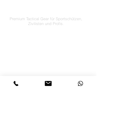
by JTI TRADING GMBH
Premium Tactical Gear für Sportschützen,
Zivilisten und Profis.
info@letsgotactical.com
+43 660 969 24 47
Österreich
Versand in ganz Europa
FOLGE UNS