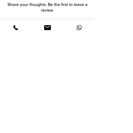
Share your thoughts. Be the first to leave a
review.
Leave a Review
LETS´GO TACTICAL
by JTI TRADING GMBH
Premium Tactical Gear für Sportschützen,
Zivilisten und Profis.
info@letsgotactical.com