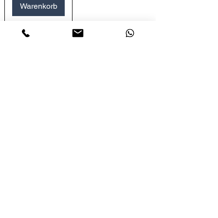
Warenkorb
LETS´GO TACTICAL
by JTI TRADING GMBH
Premium Tactical Gear für Sportschützen,
Zivilisten und Profis.
info@letsgotactical.com
+43 660 969 24 47