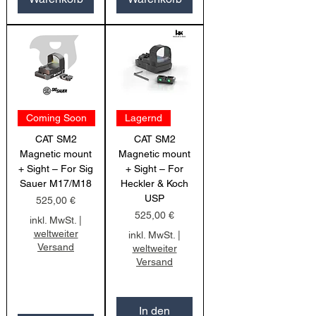
Coming Soon
Lagernd
CAT SM2
CAT SM2
Magnetic mount
Magnetic mount
+ Sight – For Sig
+ Sight – For
Sauer M17/M18
Heckler & Koch
USP
Preis
525,00 €
Preis
525,00 €
inkl. MwSt.
|
weltweiter
inkl. MwSt.
|
Versand
weltweiter
Versand
In den