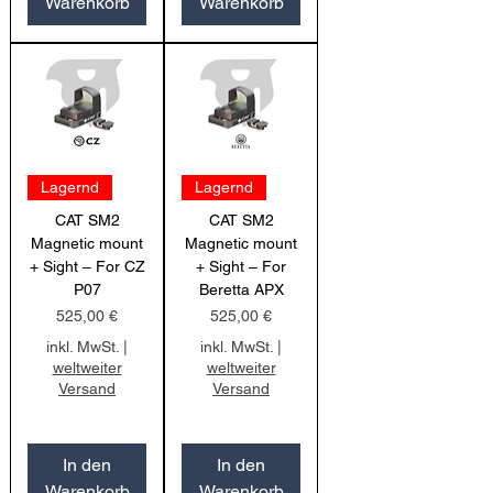
Warenkorb
Warenkorb
Lagernd
Lagernd
CAT SM2
CAT SM2
Magnetic mount
Magnetic mount
+ Sight – For CZ
+ Sight – For
P07
Beretta APX
Preis
Preis
525,00 €
525,00 €
inkl. MwSt.
|
inkl. MwSt.
|
weltweiter
weltweiter
Versand
Versand
In den
In den
Warenkorb
Warenkorb