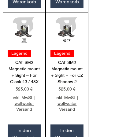
Warenkorb
Warenkorb
Lagernd
Lagernd
CAT SM2
CAT SM2
Magnetic mount
Magnetic mount
+ Sight – For
+ Sight – For CZ
Glock 43 / 43X
Shadow 2
Preis
Preis
525,00 €
525,00 €
inkl. MwSt.
|
inkl. MwSt.
|
weltweiter
weltweiter
Versand
Versand
In den
In den