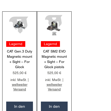
Lagernd
Lagernd
CAT Gen.3 Duty
CAT SM2 EVO
Magnetic mount
Magnetic mount
+ Sight – For
+ Sight – For
Glock
Glock pistols
Preis
Preis
525,00 €
525,00 €
inkl. MwSt.
|
inkl. MwSt.
|
weltweiter
weltweiter
Versand
Versand
In den
In den