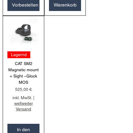
Vorbestellen
Warenkorb
Lagernd
CAT SM2
Magnetic mount
+ Sight –Glock
MOS
Preis
525,00 €
inkl. MwSt.
|
weltweiter
Versand
In den