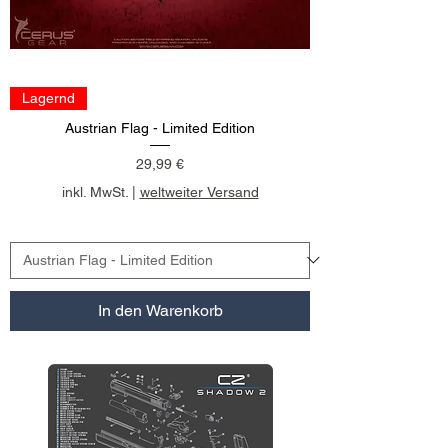
Lagernd
Austrian Flag - Limited Edition
Preis
29,99 €
inkl. MwSt.
|
weltweiter Versand
In den Warenkorb