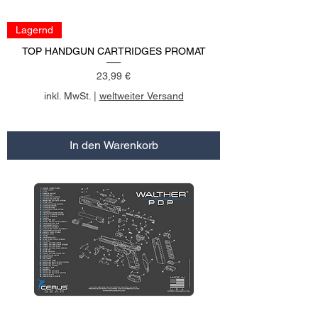
Lagernd
TOP HANDGUN CARTRIDGES PROMAT
Preis
23,99 €
inkl. MwSt.
|
weltweiter Versand
In den Warenkorb