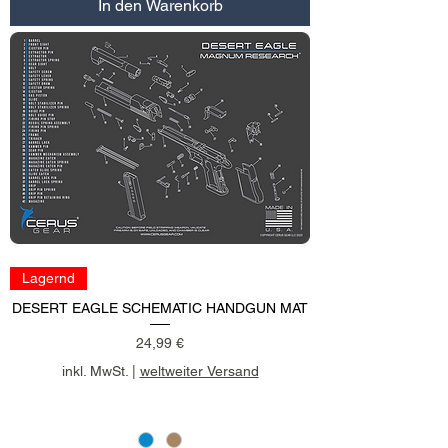
In den Warenkorb
Lagernd
DESERT EAGLE SCHEMATIC HANDGUN MAT
Preis
24,99 €
inkl. MwSt.
|
weltweiter Versand