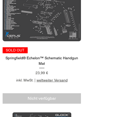
SOLD OUT
Springfield® Echelon™ Schematic Handgun
Mat
Preis
23,99 €
inkl. MwSt.
|
weltweiter Versand
Nicht verfügbar