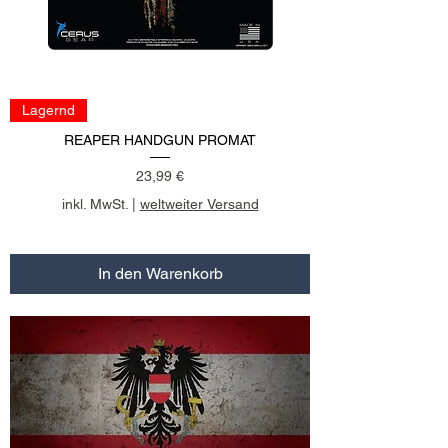
Lagernd
REAPER HANDGUN PROMAT
Preis
23,99 €
inkl. MwSt.
|
weltweiter Versand
In den Warenkorb