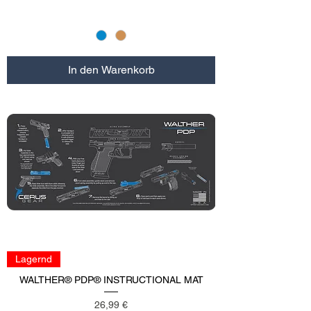
In den Warenkorb
Lagernd
WALTHER® PDP® INSTRUCTIONAL MAT
Preis
26,99 €