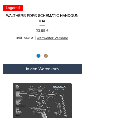
Lagernd
WALTHER® PDP® SCHEMATIC HANDGUN
MAT
Preis
23,99 €
inkl. MwSt.
|
weltweiter Versand
In den Warenkorb