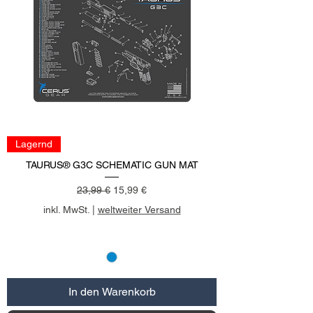
Lagernd
TAURUS® G3C SCHEMATIC GUN MAT
Standardpreis
Sale-Preis
23,99 €
15,99 €
inkl. MwSt.
|
weltweiter Versand
In den Warenkorb