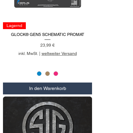
Lagernd
GLOCK® GEN5 SCHEMATIC PROMAT
Preis
23,99 €
inkl. MwSt.
|
weltweiter Versand
In den Warenkorb