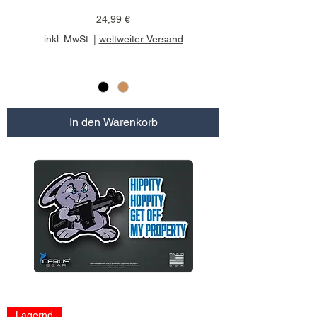
Preis
24,99 €
inkl. MwSt.
|
weltweiter Versand
In den Warenkorb
Lagernd