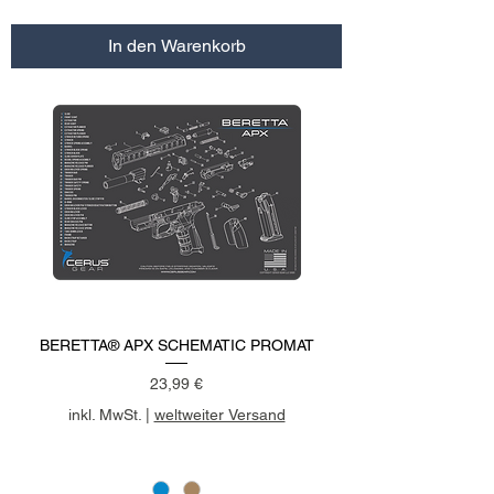
In den Warenkorb
BERETTA® APX SCHEMATIC PROMAT
Preis
23,99 €
inkl. MwSt.
|
weltweiter Versand