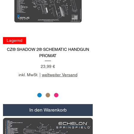
Lagernd
CZ® SHADOW 2® SCHEMATIC HANDGUN
PROMAT
Preis
23,99 €
inkl. MwSt.
|
weltweiter Versand
In den Warenkorb