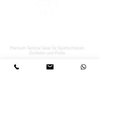
LETS´GO TACTICAL
by JTI TRADING GMBH
Premium Tactical Gear für Sportschützen,
Zivilisten und Profis.
info@letsgotactical.com
+43 660 969 24 47
Österreich
Versand in ganz Europa