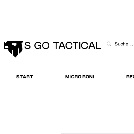
Schneller Versand
Große Ausw
LET´S GO TACTICAL
START
MICRO RONI
RE