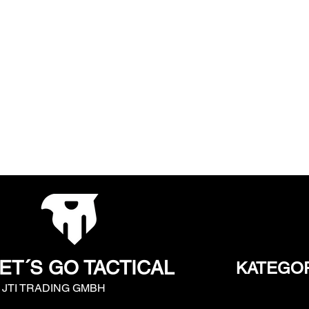
ET´S GO TACTICAL
KATEGO
y JTI TRADING GMBH