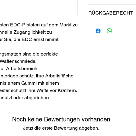
Aufbewahren Ihres ProM
RÜCKGABERECHT
Aufrollbar für eine einf
Aufbewahrung. Rollmatte,
esten EDC-Pistolen auf dem Markt zu
Garantie
Passt problemlos in Ihr
ProMats wurden von Schü
chnelle Zugänglichkeit zu
andere Aufbewahrungsor
Wir hoffen, dass Ihnen 
ür Sie, die EDC ernst nimmt.
wie uns, aber wenn Sie 
Reinigung Ihres ProMat
vollständig zufrieden sin
Empfohlen: Handwäsche
ngsmatten sind die perfekte
einfach innerhalb von 6
abspülen, mildes Spülmit
 Waffenschmieds.
Sie erhalten eine volle 
rühren und aufschäumen
ter Arbeitsbereich
(abzüglich Versandkosten
aneinander reiben, mit
nterlage schützt Ihre Arbeitsfläche
finden Sie in unseren Rü
an der Luft trocknen.
kanisiertem Gummi mit einem
er schützt Ihre Waffe vor Kratzern.
enutzt oder abgerieben
Noch keine Bewertungen vorhanden
Jetzt die erste Bewertung abgeben.