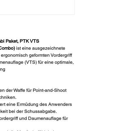
mbi Paket, PTK VTS
 Combo)
ist eine ausgezeichnete
 ergonomisch geformten Vordergriff
menauflage (VTS) für eine optimale,
ung
fen der Waffe für Point-and-Shoot
chniken.
ert eine Ermüdung des Anwenders
keit bei der Schussabgabe.
ordergriff und Daumenauflage für