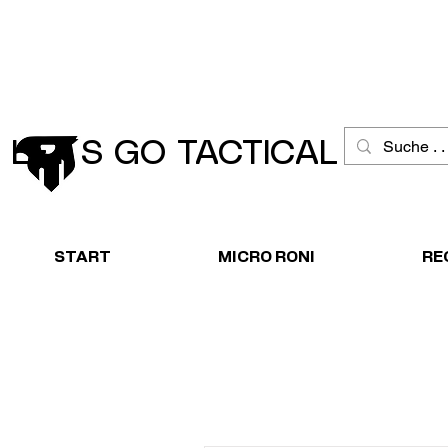
Schneller Versand
Große Ausw
LET´S GO TACTICAL
START
MICRO RONI
RE