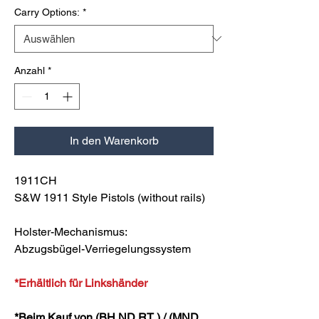
Carry Options:
*
Anzahl
*
In den Warenkorb
1911CH
S&W 1911 Style Pistols (without rails)
Holster-Mechanismus:
Abzugsbügel-Verriegelungssystem
*Erhältlich für Linkshänder
*Beim Kauf von (BH ND RT ) / (MND