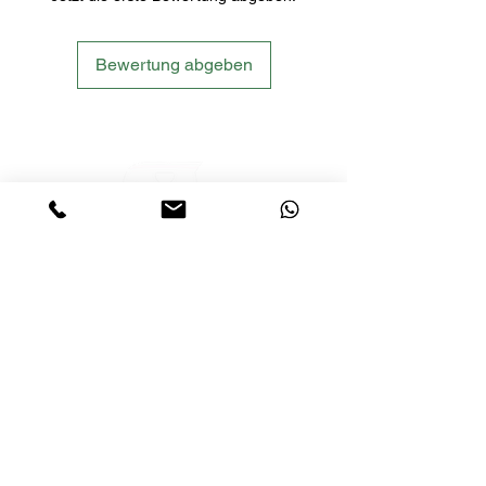
Bewertung abgeben
LETS´GO TACTICAL
by JTI TRADING GMBH
Premium Tactical Gear für Sportschützen,
Zivilisten und Profis.
info@letsgotactical.com
+43 660 969 24 47