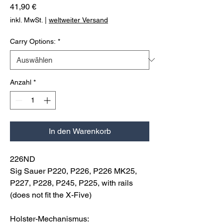
Preis
41,90 €
inkl. MwSt.
|
weltweiter Versand
Carry Options:
*
Anzahl
*
In den Warenkorb
226ND
Sig Sauer P220, P226, P226 MK25,
P227, P228, P245, P225, with rails
(does not fit the X-Five)
Holster-Mechanismus: