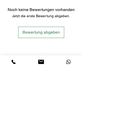
Noch keine Bewertungen vorhanden
Jetzt die erste Bewertung abgeben.
Bewertung abgeben
LETS´GO TACTICAL
by JTI TRADING GMBH
Premium Tactical Gear für Sportschützen,
Zivilisten und Profis.