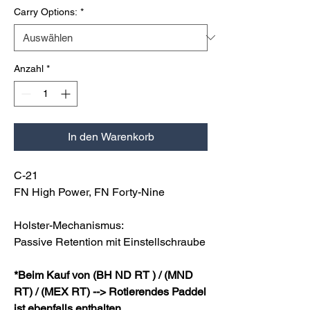
Carry Options:
*
Anzahl
*
In den Warenkorb
C-21
FN High Power, FN Forty-Nine
Holster-Mechanismus:
Passive Retention mit Einstellschraube
*Beim Kauf von (BH ND RT ) / (MND
RT) / (MEX RT) --> Rotierendes Paddel
ist ebenfalls enthalten.