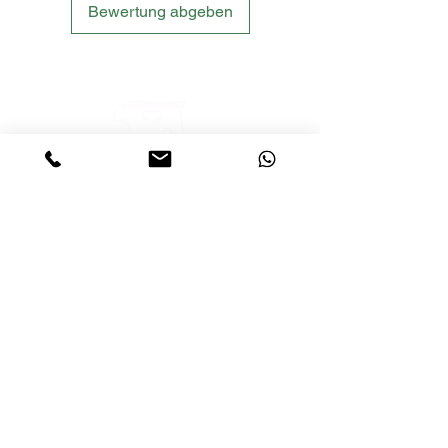
Bewertung abgeben
LETS´GO TACTICAL
by JTI TRADING GMBH
Premium Tactical Gear für Sportschützen,
Zivilisten und Profis.
info@letsgotactical.com
+43 660 969 24 47
Österreich