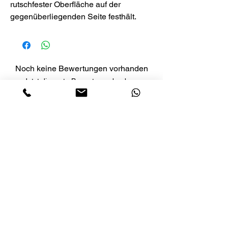
rutschfester Oberfläche auf der
gegenüberliegenden Seite festhält.
Noch keine Bewertungen vorhanden
Jetzt die erste Bewertung abgeben.
Bewertung abgeben
LETS´GO TACTICAL
by JTI TRADING GMBH