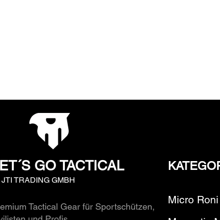
ET´S GO TACTICAL
KATEGO
y JTI TRADING GMBH
Micro Roni
emium Tactical Gear für Sportschützen,
vilisten und Profis.