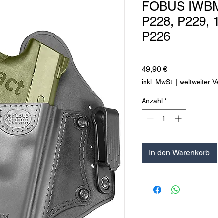
FOBUS IWBM 
P228, P229, 1
P226
Preis
49,90 €
inkl. MwSt.
|
weltweiter 
Anzahl
*
In den Warenkorb