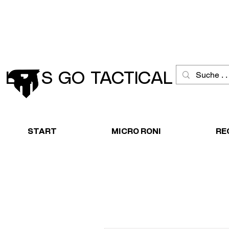
Schneller Versand
Große Ausw
LET´S GO TACTICAL
START
MICRO RONI
RE