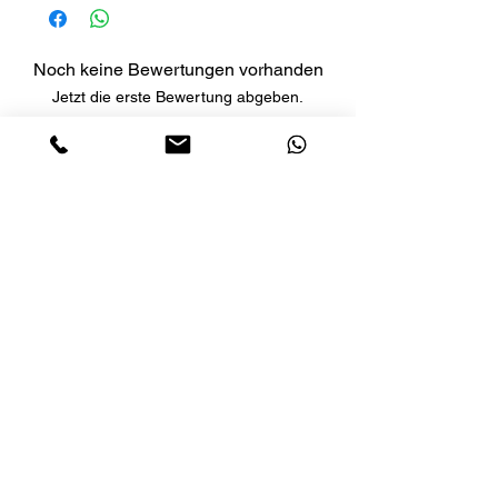
Noch keine Bewertungen vorhanden
Jetzt die erste Bewertung abgeben.
Bewertung abgeben
LETS´GO TACTICAL
by JTI TRADING GMBH
Premium Tactical Gear für Sportschützen,
Zivilisten und Profis.