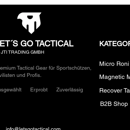
ET´S GO TACTICAL
KATEGO
y JTI TRADING GMBH
Micro Roni
emium Tactical Gear für Sportschützen,
vilisten und Profis.
Magnetic 
usgewählt Erprobt Zuverlässig
Recover Ta
B2B Shop
info@letsgotactical.com