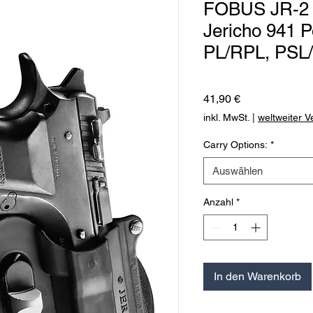
FOBUS JR-2 
Jericho 941 
PL/RPL, PSL
Preis
41,90 €
inkl. MwSt.
|
weltweiter 
Carry Options:
*
Auswählen
Anzahl
*
In den Warenkorb