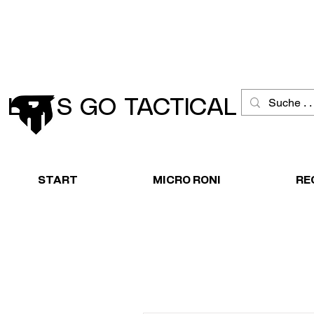
Schneller Versand
Große Ausw
LET´S GO TACTICAL
START
MICRO RONI
RE