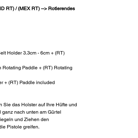
D RT) / (MEX RT) --> Rotierendes
elt Holder 3.3cm - 6cm + (RT)
Rotating Paddle + (RT) Rotating
r + (RT) Paddle included
 Sie das Holster auf Ihre Hüfte und
el ganz nach unten am Gürtel
riegeln und Ziehen den
e Pistole greifen.