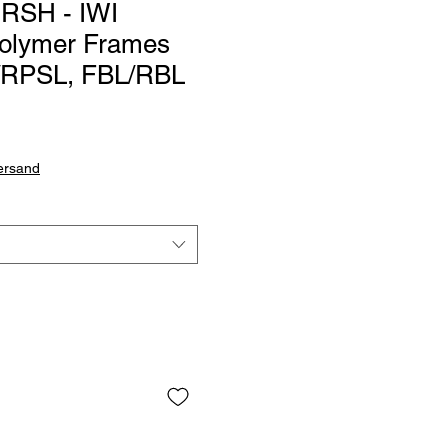
RSH - IWI
Polymer Frames
/RPSL, FBL/RBL
Versand