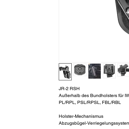
JR-2 RSH
Außerhalb des Bundholsters für I
PL/RPL, PSL/RPSL, FBL/RBL
Holster-Mechanismus
Abzugsbügel-Verriegelungssyste