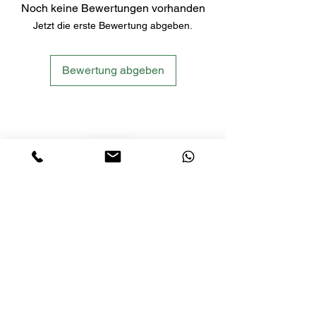
Noch keine Bewertungen vorhanden
Jetzt die erste Bewertung abgeben.
Bewertung abgeben
LETS´GO TACTICAL
by JTI TRADING GMBH
Premium Tactical Gear für Sportschützen,
Zivilisten und Profis.
info@letsgotactical.com