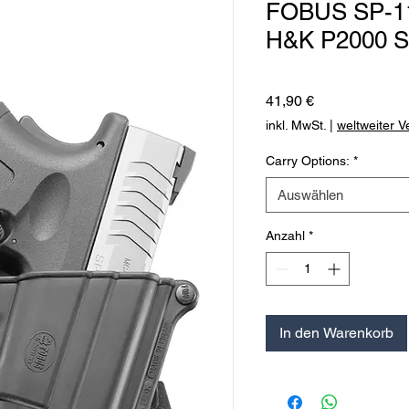
FOBUS SP-11B
H&K P2000 
Preis
41,90 €
inkl. MwSt.
|
weltweiter 
Carry Options:
*
Auswählen
Anzahl
*
In den Warenkorb