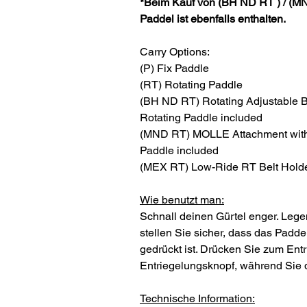
*Beim Kauf von (BH ND RT ) / (MN
Paddel ist ebenfalls enthalten.
Carry Options:
(P) Fix Paddle
(RT) Rotating Paddle
(BH ND RT) Rotating Adjustable B
Rotating Paddle included
(MND RT) MOLLE Attachment with 
Paddle included
(MEX RT) Low-Ride RT Belt Holde
Wie benutzt man:
Schnall deinen Gürtel enger. Legen
stellen Sie sicher, dass das Padd
gedrückt ist. Drücken Sie zum Ent
Entriegelungsknopf, während Sie di
Technische Information: