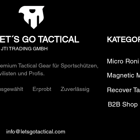
ET´S GO TACTICAL
KATEGO
y JTI TRADING GMBH
Micro Roni
emium Tactical Gear für Sportschützen,
vilisten und Profis.
Magnetic 
usgewählt Erprobt Zuverlässig
Recover Ta
B2B Shop
info@letsgotactical.com