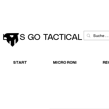
Schneller Versand
Große Ausw
LET´S GO TACTICAL
START
MICRO RONI
RE