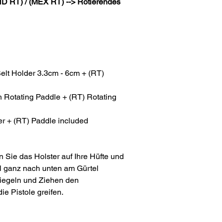
D RT) / (MEX RT) --> Rotierendes
elt Holder 3.3cm - 6cm + (RT)
Rotating Paddle + (RT) Rotating
r + (RT) Paddle included
 Sie das Holster auf Ihre Hüfte und
el ganz nach unten am Gürtel
riegeln und Ziehen den
e Pistole greifen.