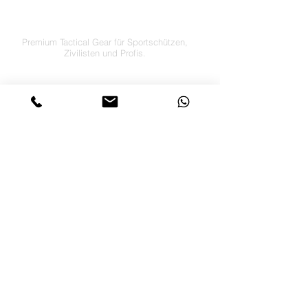
by JTI TRADING GMBH
Premium Tactical Gear für Sportschützen,
Zivilisten und Profis.
info@letsgotactical.com
+43 660 969 24 47
Österreich
Versand in ganz Europa
FOLGE UNS