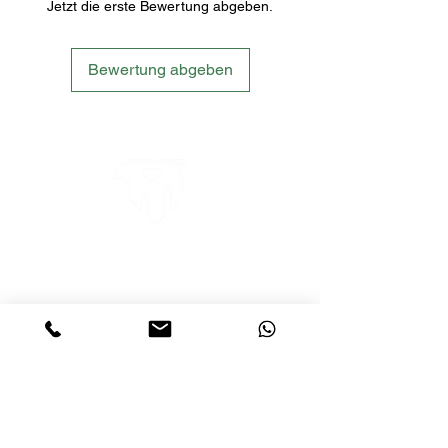
Jetzt die erste Bewertung abgeben.
vollständig zufrieden sind, senden Sie die
Empfohlen: Handwäsche. Mit warmem
Behälter einfach innerhalb von 60 Tagen
Wasser abspülen, mildes Spülmittel
nach Erhalt zurück und Sie erhalten eine
auftragen, mit den Fingern rühren und
Bewertung abgeben
volle Rückerstattung des Kaufpreises
aufschäumen oder das obere Tuch
(abzüglich Versandkosten). Weitere
aneinander reiben, mit warmem Wasser
Informationen finden Sie in unseren
abspülen und an der Luft trocknen.
Rückgaberichtlinien
LETS´GO TACTICAL
by JTI TRADING GMBH
Premium Tactical Gear für Sportschützen,
Zivilisten und Profis.
info@letsgotactical.com
+43 660 969 24 47