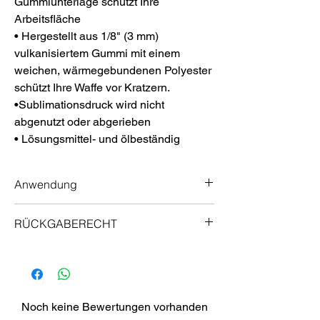
Gummiunterlage schützt Ihre
Arbeitsfläche
• Hergestellt aus 1/8" (3 mm)
vulkanisiertem Gummi mit einem
weichen, wärmegebundenen Polyester
schützt Ihre Waffe vor Kratzern.
•Sublimationsdruck wird nicht
abgenutzt oder abgerieben
• Lösungsmittel- und ölbeständig
Anwendung
Aufbewahren Ihres ProMat
RÜCKGABERECHT
Aufrollbar für eine einfache und kompakte
Aufbewahrung. Rollmatte, mit der Bildseite
Garantie
nach innen. Passt problemlos in Ihre Range
ProMats wurden von Schützen für Schützen
Bag, Waffentresor oder andere
entwickelt. Wir hoffen, dass Ihnen diese
Aufbewahrungsorte.
Matten genauso gefallen wie uns, aber
Noch keine Bewertungen vorhanden
wenn Sie aus irgendeinem Grund nicht
Reinigung Ihres ProMat