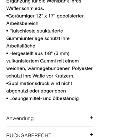
Ergänzung für die Werkbank Ihres
Waffenschmieds.
•Geräumiger 12" x 17" gepolsterter
Arbeitsbereich
• Rutschfeste strukturierte
Gummiunterlage schützt Ihre
Arbeitsfläche
• Hergestellt aus 1/8" (3 mm)
vulkanisiertem Gummi mit einem
weichen, wärmegebundenen Polyester
schützt Ihre Waffe vor Kratzern.
•Sublimationsdruck wird nicht
abgenutzt oder abgerieben
• Lösungsmittel- und ölbeständig
Anwendung
Aufbewahren Ihres ProMat
RÜCKGABERECHT
Aufrollbar für eine einfache und kompakte