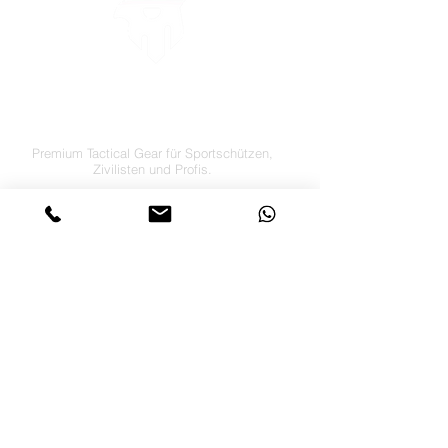
LETS´GO TACTICAL
by JTI TRADING GMBH
Premium Tactical Gear für Sportschützen,
Zivilisten und Profis.
info@letsgotactical.com
+43 660 969 24 47
Österreich
Versand in ganz Europa