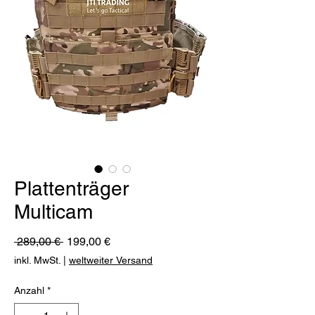
Plattenträger
Multicam
Standardpreis
Sale-
 289,00 € 
199,00 €
Preis
inkl. MwSt.
|
weltweiter Versand
Anzahl
*