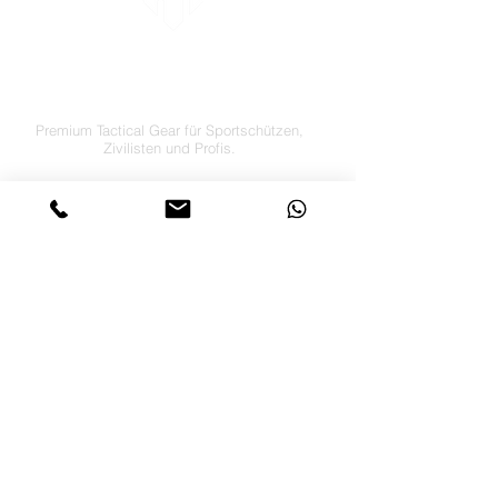
LETS´GO TACTICAL
by JTI TRADING GMBH
Premium Tactical Gear für Sportschützen,
Zivilisten und Profis.
info@letsgotactical.com
+43 660 969 24 47
Österreich
Versand in ganz Europa
FOLGE UNS