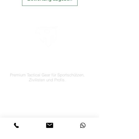
LETS´GO TACTICAL
by JTI TRADING GMBH
Premium Tactical Gear für Sportschützen,
Zivilisten und Profis.
info@letsgotactical.com
+43 660 969 24 47
Österreich