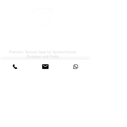
LETS´GO TACTICAL
by JTI TRADING GMBH
Premium Tactical Gear für Sportschützen,
Zivilisten und Profis.
info@letsgotactical.com
+43 660 969 24 47
Österreich
Versand in ganz Europa