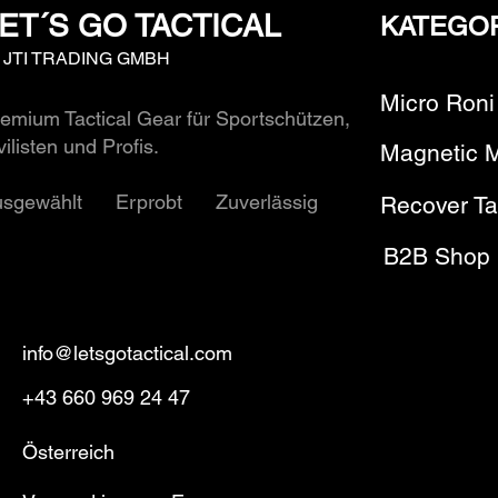
ET´S GO TACTICAL
KATEGO
y JTI TRADING GMBH
Micro Roni
emium Tactical Gear für Sportschützen,
vilisten und Profis.
Magnetic 
usgewählt Erprobt Zuverlässig
Recover Ta
B2B Shop
info@letsgotactical.com
+43 660 969 24 47
Österreich