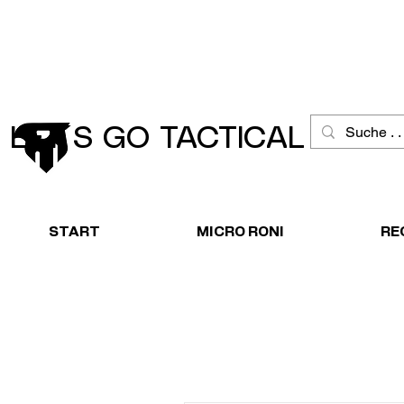
Schneller Versand
Große Ausw
LET´S GO TACTICAL
START
MICRO RONI
RE