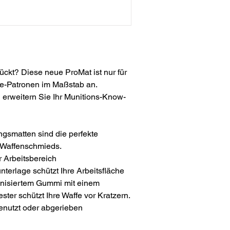
Aufbewahrung. Rollmatte,
Passt problemlos in Ihr
andere Aufbewahrungsor
Reinigung Ihres ProMat
Empfohlen: Handwäsche
abspülen, mildes Spülmit
ückt? Diese neue ProMat ist nur für
rühren und aufschäumen
ole-Patronen im Maßstab an.
aneinander reiben, mit
d erweitern Sie Ihr Munitions-Know-
an der Luft trocknen.
ngsmatten sind die perfekte
 Waffenschmieds.
r Arbeitsbereich
nterlage schützt Ihre Arbeitsfläche
kanisiertem Gummi mit einem
er schützt Ihre Waffe vor Kratzern.
enutzt oder abgerieben