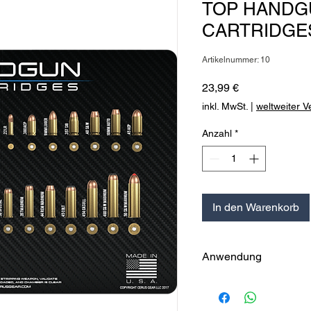
TOP HANDG
CARTRIDGE
Artikelnummer: 10
Preis
23,99 €
inkl. MwSt.
|
weltweiter 
Anzahl
*
In den Warenkorb
Anwendung
Aufbewahren Ihres ProM
Aufrollbar für eine einf