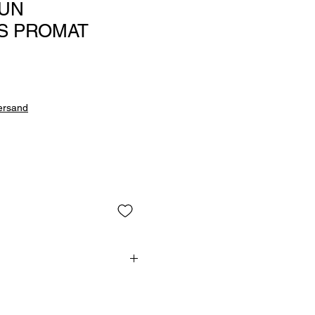
UN
S PROMAT
Versand
at
ache und kompakte