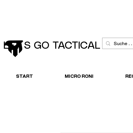
Schneller Versand
Große Ausw
LET´S GO TACTICAL
START
MICRO RONI
RE