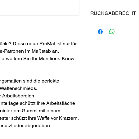
Aufbewahren Ihres ProM
RÜCKGABERECHT
Aufrollbar für eine einf
Aufbewahrung. Rollmatte,
Garantie
Passt problemlos in Ihr
ProMats wurden von Schü
andere Aufbewahrungsor
Wir hoffen, dass Ihnen 
ückt? Diese neue ProMat ist nur für
wie uns, aber wenn Sie 
Reinigung Ihres ProMat
ole-Patronen im Maßstab an.
vollständig zufrieden sin
Empfohlen: Handwäsche
einfach innerhalb von 6
d erweitern Sie Ihr Munitions-Know-
abspülen, mildes Spülmit
Sie erhalten eine volle 
rühren und aufschäumen
(abzüglich Versandkosten
aneinander reiben, mit
finden Sie in unseren Rü
an der Luft trocknen.
ngsmatten sind die perfekte
 Waffenschmieds.
r Arbeitsbereich
nterlage schützt Ihre Arbeitsfläche
kanisiertem Gummi mit einem
er schützt Ihre Waffe vor Kratzern.
enutzt oder abgerieben