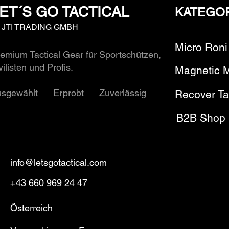
ET´S GO TACTICAL
KATEGO
y JTI TRADING GMBH
Micro Roni
emium Tactical Gear für Sportschützen,
vilisten und Profis.
Magnetic 
usgewählt Erprobt Zuverlässig
Recover Ta
B2B Shop
info@letsgotactical.com
+43 660 969 24 47
Österreich