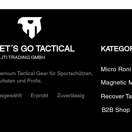
ET´S GO TACTICAL
KATEGO
y JTI TRADING GMBH
Micro Roni
emium Tactical Gear für Sportschützen,
vilisten und Profis.
Magnetic 
usgewählt Erprobt Zuverlässig
Recover Ta
B2B Shop