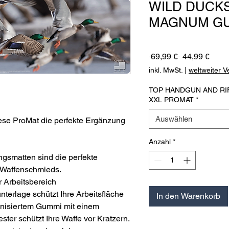
WILD DUCKS
MAGNUM GU
Standardprei
Sale-
 69,99 € 
44,99 €
Preis
inkl. MwSt.
|
weltweiter 
TOP HANDGUN AND R
XXL PROMAT
*
Auswählen
iese ProMat die perfekte Ergänzung
Anzahl
*
ngsmatten sind die perfekte
 Waffenschmieds.
r Arbeitsbereich
nterlage schützt Ihre Arbeitsfläche
In den Warenkorb
kanisiertem Gummi mit einem
er schützt Ihre Waffe vor Kratzern.