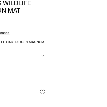
 WILDLIFE
N MAT
s
Versand
IFLE CARTRIDGES MAGNUM