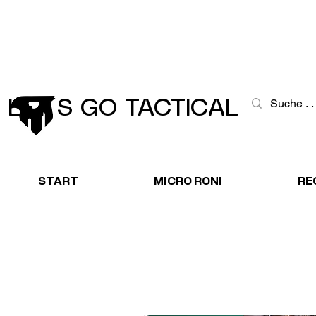
Schneller Versand
Große Ausw
LET´S GO TACTICAL
START
MICRO RONI
RE